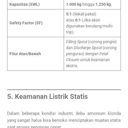
Kapasitas (SWL)
1.000 kg
hingga
1.250 kg
.
5:1
(Sekali pakai)
atau
6:1
(Jika akan
Safety Factor (SF)
digunakan berulang/multi-
trip).
Filling Spout
(corong pengisi)
dan
Discharge Spout
(corong
Fitur Atas/Bawah
penguras) dengan
Petal
Closure
untuk keamanan
ekstra.
5. Keamanan Listrik Statis
Dalam beberapa kondisi industri, debu amonium klorida
yang sangat halus bisa berisiko menciptakan muatan statis
saat proses pengisian cepat.