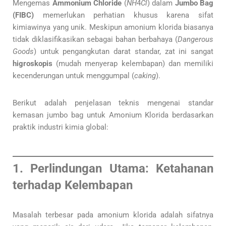
Mengemas
Ammonium Chloride
(
N
H
4​
Cl
) dalam
Jumbo Bag
(FIBC)
memerlukan perhatian khusus karena sifat
kimiawinya yang unik. Meskipun amonium klorida biasanya
tidak diklasifikasikan sebagai bahan berbahaya (
Dangerous
Goods
) untuk pengangkutan darat standar, zat ini sangat
higroskopis
(mudah menyerap kelembapan) dan memiliki
kecenderungan untuk menggumpal (
caking
).
Berikut adalah penjelasan teknis mengenai standar
kemasan jumbo bag untuk Amonium Klorida berdasarkan
praktik industri kimia global:
1. Perlindungan Utama: Ketahanan
terhadap Kelembapan
Masalah terbesar pada amonium klorida adalah sifatnya