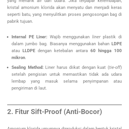
yang menarik air dari udara. Jika terpapar kelembapan,
kristal amonium klorida akan menyatu dan menjadi keras
seperti batu, yang menyulitkan proses pengosongan bag di
pabrik tujuan.
Internal PE Liner:
Wajib menggunakan
liner
plastik di
dalam jumbo bag. Biasanya menggunakan bahan
LDPE
atau
LLDPE
dengan ketebalan antara
60 hingga 100
mikron
.
Sealing Method:
Liner harus diikat dengan kuat (
tie-off
)
setelah pengisian untuk memastikan tidak ada udara
lembap yang masuk selama penyimpanan atau
pengiriman di laut.
2. Fitur Sift-Proof (Anti-Bocor)
Amonium klorida umumnya diproduksi dalam bentuk kristal