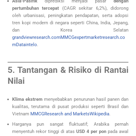
Asia-Pasifik
diprediksi menjadi pasar
dengan
pertumbuhan tercepat
(CAGR sekitar 6,2%), didorong
oleh urbanisasi, peningkatan pendapatan, serta adopsi
tren kopi modern di negara seperti China, India, Jepang,
dan Korea Selatan
grandviewresearch.com
MMCG
expertmarketresearch.co
m
Dataintelo
.
5. Tantangan & Risiko di Rantai
Nilai
Klima ekstrem
menyebabkan penurunan hasil panen dan
kualitas, terutama di pusat produksi seperti Brasil dan
Vietnam
MMCG
Research and Markets
Wikipedia
.
Harganya pun sangat fluktuatif; Arabika pernah
menyentuh rekor tinggi di atas
USD 4 per pon
pada awal