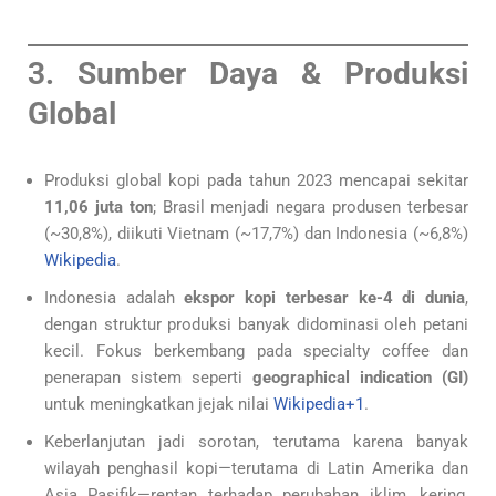
3. Sumber Daya & Produksi
Global
Produksi global kopi pada tahun 2023 mencapai sekitar
11,06 juta ton
; Brasil menjadi negara produsen terbesar
(~30,8%), diikuti Vietnam (~17,7%) dan Indonesia (~6,8%)
Wikipedia
.
Indonesia adalah
ekspor kopi terbesar ke-4 di dunia
,
dengan struktur produksi banyak didominasi oleh petani
kecil. Fokus berkembang pada specialty coffee dan
penerapan sistem seperti
geographical indication (GI)
untuk meningkatkan jejak nilai
Wikipedia+1
.
Keberlanjutan jadi sorotan, terutama karena banyak
wilayah penghasil kopi—terutama di Latin Amerika dan
Asia Pasifik—rentan terhadap perubahan iklim, kering,