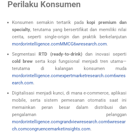
Perilaku Konsumen
Konsumen semakin tertarik pada
kopi premium dan
specialty
, terutama yang bersertifikat dan memiliki nilai
cerita, seperti single-origin dan praktik berkelanjutan
mordorintelligence.com
MMCG
6wresearch.com
.
Segmentasi
RTD (ready-to-drink)
dan inovasi seperti
cold brew
serta kopi fungsional menjadi tren utama—
terutama di kalangan konsumen muda
mordorintelligence.com
expertmarketresearch.com
6wres
earch.com
.
Digitalisasi menjadi kunci, di mana e-commerce, aplikasi
mobile, serta sistem pemesanan otomatis saat ini
memainkan peran besar dalam distribusi dan
pengalaman pelanggan
mordorintelligence.com
grandviewresearch.com
6wresear
ch.com
congruencemarketinsights.com
.