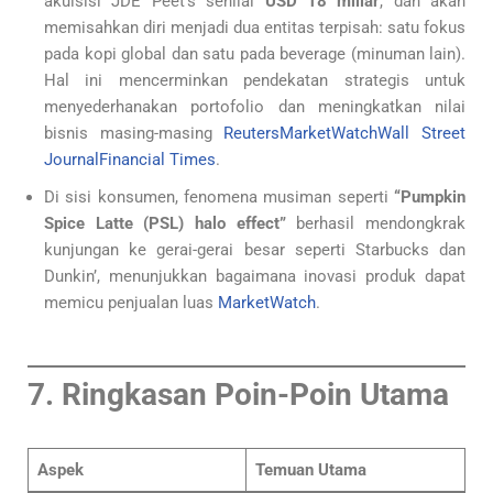
akuisisi JDE Peet’s senilai
USD 18 miliar
, dan akan
memisahkan diri menjadi dua entitas terpisah: satu fokus
pada kopi global dan satu pada beverage (minuman lain).
Hal ini mencerminkan pendekatan strategis untuk
menyederhanakan portofolio dan meningkatkan nilai
bisnis masing-masing
Reuters
MarketWatch
Wall Street
Journal
Financial Times
.
Di sisi konsumen, fenomena musiman seperti
“Pumpkin
Spice Latte (PSL) halo effect”
berhasil mendongkrak
kunjungan ke gerai-gerai besar seperti Starbucks dan
Dunkin’, menunjukkan bagaimana inovasi produk dapat
memicu penjualan luas
MarketWatch
.
7. Ringkasan Poin-Poin Utama
Aspek
Temuan Utama