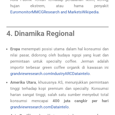
hujan ekstrem, atau hama penyakit
Euromonitor
MMCG
Research and Markets
Wikipedia
.
4. Dinamika Regional
Eropa
menempati posisi utama dalam hal konsumsi dan
nilai pasar, didorong oleh budaya ngopi yang kuat dan
permintaan untuk specialty coffee. Jerman adalah
importir terbesar green coffee organik di kawasan ini
grandviewresearch.com
IndustryARC
Dataintelo
.
Amerika Utara
, khususnya AS, menunjukkan permintaan
tinggi terhadap kopi premium dan specialty. Konsumsi
harian sangat tinggi; salah satu sumber menyebut total
konsumsi mencapai
400 juta cangkir per hari
grandviewresearch.com
Dataintelo
.