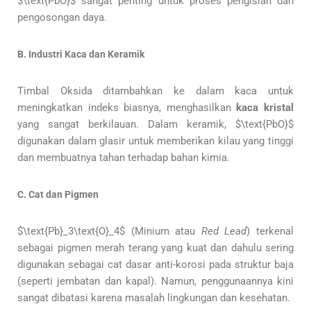
$\text{PbO}$ sangat penting untuk proses pengisian dan
pengosongan daya.
B. Industri Kaca dan Keramik
Timbal Oksida ditambahkan ke dalam kaca untuk
meningkatkan indeks biasnya, menghasilkan
kaca kristal
yang sangat berkilauan. Dalam keramik, $\text{PbO}$
digunakan dalam glasir untuk memberikan kilau yang tinggi
dan membuatnya tahan terhadap bahan kimia.
C. Cat dan Pigmen
$\text{Pb}_3\text{O}_4$ (Minium atau
Red Lead
) terkenal
sebagai pigmen merah terang yang kuat dan dahulu sering
digunakan sebagai cat dasar anti-korosi pada struktur baja
(seperti jembatan dan kapal). Namun, penggunaannya kini
sangat dibatasi karena masalah lingkungan dan kesehatan.