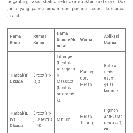
tergantung rasio stoikiometri dan struktur kristalnya. Dua
jenis yang paling umum dan penting secara komersial
adalah:
Nama
Nama
Rumus
Aplikasi
Umum/Mi
Warna
Kimia
Kimia
Utama
neral
Litharge
(bentuk
Baterai
tetragona
Kuning
timbal-
Timbal(II)
$\text{Pb
l)
atau
asam,
Oksida
O}$
Massicot
Merah
gelas,
(bentuk
keramik
ortorombi
k)
Pigmen
Timbal(II,
$\text{Pb
Merah
anti-karat
IV)
}_3\text{O
Minium
Terang
(
red lead
),
Oksida
}_4$
cat