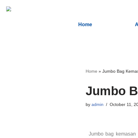
Skip
Home
A
to
content
Home
»
Jumbo Bag Kema
Jumbo B
by
admin
October 11, 2
Jumbo bag kemasan me