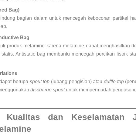
ined Bag)
elindung bagian dalam untuk mencegah kebocoran partikel h
bap.
onductive Bag
untuk produk melamine karena melamine dapat menghasilkan 
statis. Antistatic bag membantu mencegah percikan listrik sta
iations
 dapat berupa
spout top
(lubang pengisian) atau
duffle top
(penu
 menggunakan
discharge spout
untuk mempermudah pengosonga
r Kualitas dan Keselamatan
elamine