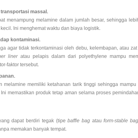
ransportasi massal.
at menampung melamine dalam jumlah besar, sehingga lebih
ecil. Ini menghemat waktu dan biaya logistik.
adap kontaminasi.
ga agar tidak terkontaminasi oleh debu, kelembapan, atau zat
ner liner
atau pelapis dalam dari polyethylene mampu mem
or-faktor tersebut.
panan.
 melamine memiliki ketahanan tarik tinggi sehingga mampu
 Ini memastikan produk tetap aman selama proses pemindahan
ang dapat berdiri tegak (tipe
baffle bag
atau
form-stable ba
tanpa memakan banyak tempat.