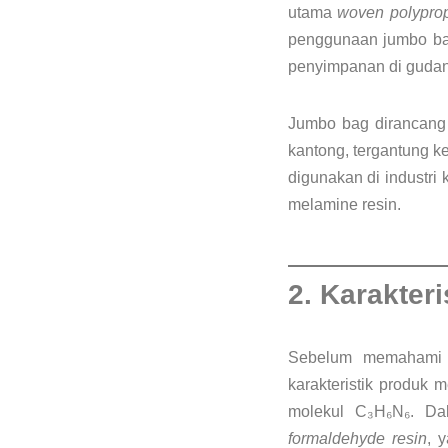
utama
woven polypro
penggunaan jumbo ba
penyimpanan di gudan
Jumbo bag dirancang 
kantong, tergantung 
digunakan di industri 
melamine resin.
2. Karakter
Sebelum memahami 
karakteristik produk 
molekul C₃H₆N₆. Da
formaldehyde resin
, 