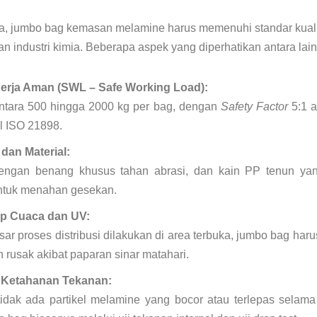
 jumbo bag kemasan melamine harus memenuhi standar kualit
n industri kimia. Beberapa aspek yang diperhatikan antara lain
erja Aman (SWL – Safe Working Load):
antara 500 hingga 2000 kg per bag, dengan
Safety Factor
5:1 a
al ISO 21898.
dan Material:
dengan benang khusus tahan abrasi, dan kain PP tenun ya
untuk menahan gesekan.
p Cuaca dan UV:
r proses distribusi dilakukan di area terbuka, jumbo bag harus
 rusak akibat paparan sinar matahari.
 Ketahanan Tekanan:
idak ada partikel melamine yang bocor atau terlepas selama