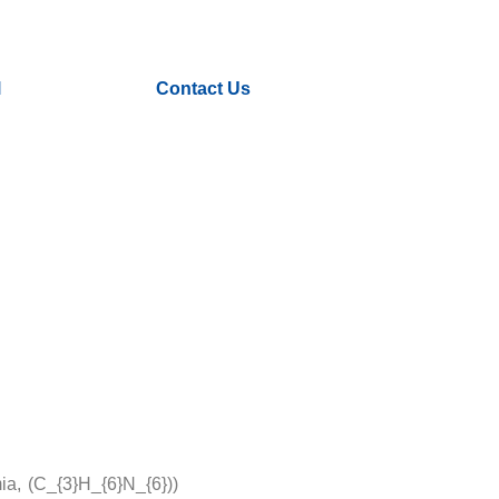
l
Contact Us
a, (C_{3}H_{6}N_{6}))