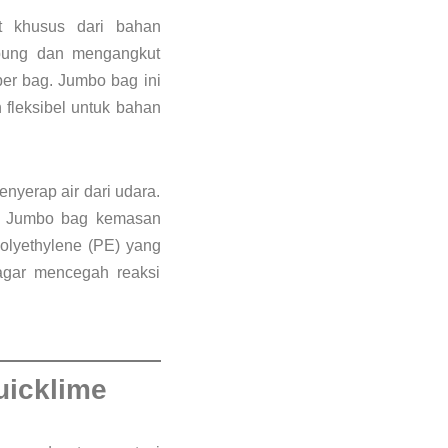
t khusus dari bahan
mpung dan mengangkut
per bag. Jumbo bag ini
 fleksibel untuk bahan
nyerap air dari udara.
a. Jumbo bag kemasan
polyethylene (PE) yang
agar mencegah reaksi
uicklime