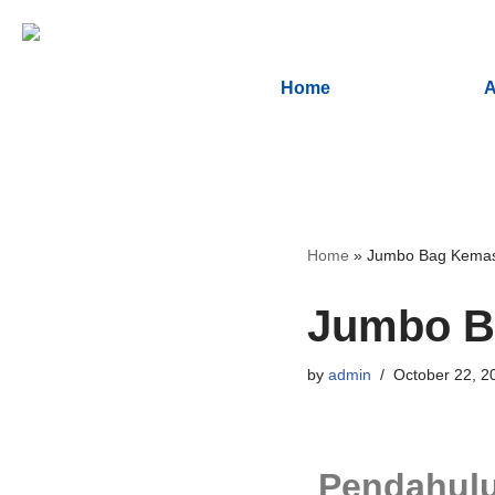
Skip
Home
A
to
content
Home
»
Jumbo Bag Kemas
Jumbo B
by
admin
October 22, 2
Pendahul