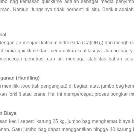
umbo bag kemasan quicklime adalah sebagai media penyimpa
an. Namun, fungsinya tidak berhenti di situ. Berikut adalah f
ial
dengan air menjadi kalsium hidroksida (Ca(OH)₂) dan menghasi
at kimia quicklime dan menurunkan kualitasnya. Jumbo bag y
ncegah penetrasi uap air, menjaga stabilitas bahan se
anan (Handling)
 memiliki
loop
(tali pengangkat) di bagian atas, jumbo bag k
n forklift atau crane. Hal ini mempercepat proses bongkar mu
n Biaya
an kecil seperti karung 25 kg, jumbo bag menghemat biaya k
nan. Satu jumbo bag dapat menggantikan hingga 40 karung kec