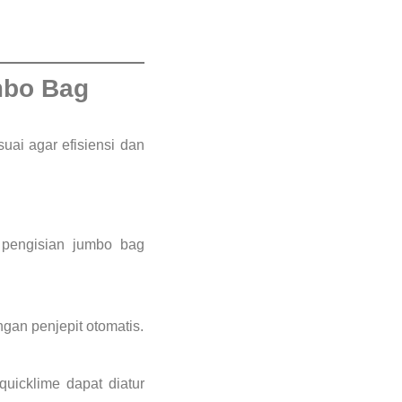
mbo Bag
uai agar efisiensi dan
k pengisian jumbo bag
ngan penjepit otomatis.
 quicklime dapat diatur