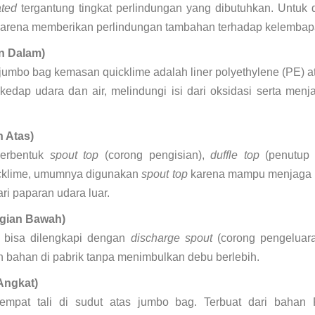
ted
tergantung tingkat perlindungan yang dibutuhkan. Untuk q
 karena memberikan perlindungan tambahan terhadap kelembap
an Dalam)
jumbo bag kemasan quicklime adalah liner polyethylene (PE) ata
t kedap udara dan air, melindungi isi dari oksidasi serta menj
 Atas)
berbentuk
spout top
(corong pengisian),
duffle top
(penutup 
uicklime, umumnya digunakan
spout top
karena mampu menjaga p
ri paparan udara luar.
gian Bawah)
 bisa dilengkapi dengan
discharge spout
(corong pengeluar
 bahan di pabrik tanpa menimbulkan debu berlebih.
 Angkat)
empat tali di sudut atas jumbo bag. Terbuat dari bahan 