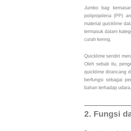
Jumbo bag kemasan 
polipropilena (PP) 
material
quicklime
dala
termasuk dalam katego
curah kering.
Quicklime sendiri mer
Oleh sebab itu, pen
quicklime dirancang d
berfungsi sebagai p
bahan terhadap udara
2. Fungsi 