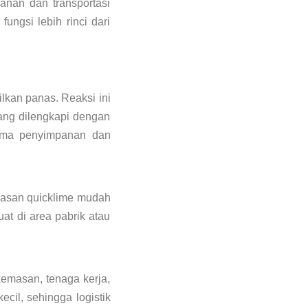
nan dan transportasi
ungsi lebih rinci dari
lkan panas. Reaksi ini
ang dilengkapi dengan
lama penyimpanan dan
emasan quicklime mudah
at di area pabrik atau
emasan, tenaga kerja,
il, sehingga logistik