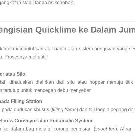
gkatan stabil tanpa risiko robek.
Pengisian Quicklime ke Dalam Ju
klime membutuhkan alat bantu atau sistem pengisian yang ses
a. Prosesnya meliputi:
 atau Silo
ah dihaluskan dialirkan dari silo atau hopper menuju titi
 tertutup untuk mencegah debu menyebar.
da Filling Station
n pada dudukan khusus (
filling frame
) dan tali loop dipegang de
Screw Conveyor atau Pneumatic System
n ke dalam bag melalui corong pengisian (
spout top
). Aliran