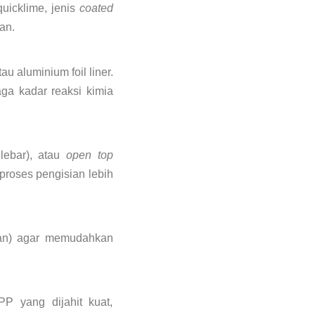
uicklime, jenis
coated
an.
u aluminium foil liner.
aga kadar reaksi kimia
lebar), atau
open top
roses pengisian lebih
an) agar memudahkan
PP yang dijahit kuat,