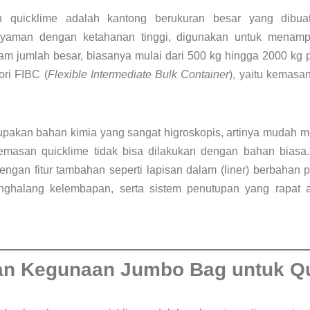
quicklime adalah kantong berukuran besar yang dibua
anyaman dengan ketahanan tinggi, digunakan untuk mena
m jumlah besar, biasanya mulai dari 500 kg hingga 2000 kg 
ri FIBC (
Flexible Intermediate Bulk Container
), yaitu kemasan
upakan bahan kimia yang sangat higroskopis, artinya mudah me
gemasan quicklime tidak bisa dilakukan dengan bahan bias
engan fitur tambahan seperti lapisan dalam (liner) berbahan 
enghalang kelembapan, serta sistem penutupan yang rapat 
.
dan Kegunaan Jumbo Bag untuk Q