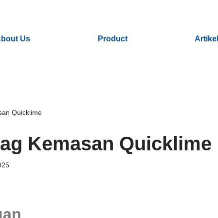
bout Us
Product
Artike
an Quicklime
ag Kemasan Quicklime
025
uan