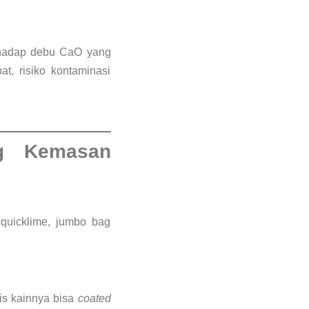
rhadap debu CaO yang
t, risiko kontaminasi
g Kemasan
 quicklime, jumbo bag
is kainnya bisa
coated