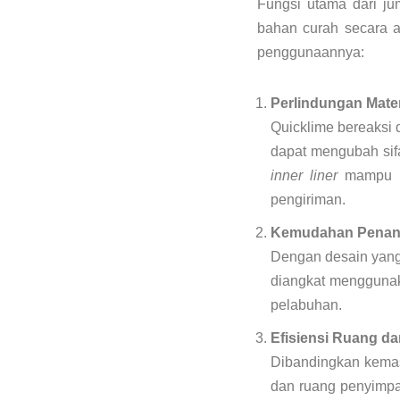
Fungsi utama dari j
bahan curah secara am
penggunaannya:
Perlindungan Mater
Quicklime bereaksi 
dapat mengubah sif
inner liner
mampu me
pengiriman.
Kemudahan Penang
Dengan desain yang
diangkat menggunaka
pelabuhan.
Efisiensi Ruang da
Dibandingkan kemas
dan ruang penyimpa